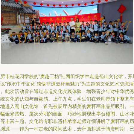
合肥市桂花园学校的“麦趣工坊”社团组织学生走进蜀山文化馆，开
以“传承中华文化 感悟非遗麦秆画魅力”为主题的文化艺术交流活
动。此次活动旨在通过非遗文化实践体验，增强青少年对中华优
传统文化的认知与自豪感。上午九点，学生们在老师带领下整齐
序地进入蜀山文化馆，首先被展厅内精美的麦秆画作品所吸引。
幅幅金光熠熠、层次分明的画面，巧妙地展现出亭台楼阁、山水
鸟等丰富主题。文化馆专职非遗传承李老师详细讲解了麦秆画的
史渊源——作为一种古老的民间艺术，麦秆画起源于隋唐时期，