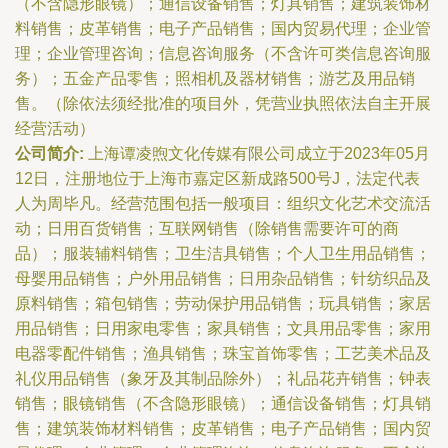
（不含隐形眼镜）；通信设备销售；灯具销售；建筑装饰材
料销售；皮革销售；电子产品销售；国内贸易代理；企业管
理；企业管理咨询；信息咨询服务（不含许可类信息咨询服
务）；五金产品零售；照相机及器材销售；游艺及用品销
售。（除依法须经批准的项目外，凭营业执照依法自主开展
经营活动）
公司简介:
上海谭凌煦文化传媒有限公司成立于2023年05月
12日，注册地位于上海市嘉定区新成路500号J，法定代表
人为周毕凡。经营范围包括一般项目：组织文化艺术交流活
动；日用百货销售；互联网销售（除销售需要许可的商
品）；服装辅料销售；卫生洁具销售；个人卫生用品销售；
母婴用品销售；户外用品销售；日用杂品销售；针纺织品及
原料销售；箱包销售；劳动保护用品销售；玩具销售；家居
用品销售；日用家电零售；家具销售；文具用品零售；家用
电器零配件销售；渔具销售；珠宝首饰零售；工艺美术品及
礼仪用品销售（象牙及其制品除外）；礼品花卉销售；钟表
销售；眼镜销售（不含隐形眼镜）；通信设备销售；灯具销
售；建筑装饰材料销售；皮革销售；电子产品销售；国内贸