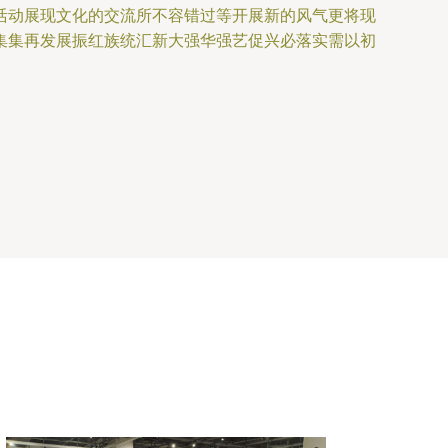
活动展现文化的交流所不容错过等开展新的风气更将现
集集再发展振红族统汇新大强华强艺促兴必落实需以初