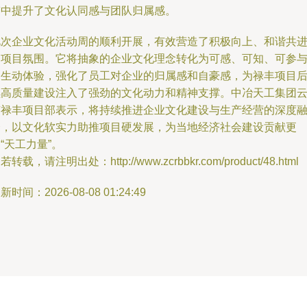
鉴中提升了文化认同感与团队归属感。
此次企业文化活动周的顺利开展，有效营造了积极向上、和谐共
的项目氛围。它将抽象的企业文化理念转化为可感、可知、可参
的生动体验，强化了员工对企业的归属感和自豪感，为禄丰项目
续高质量建设注入了强劲的文化动力和精神支撑。中冶天工集团
南禄丰项目部表示，将持续推进企业文化建设与生产经营的深度
合，以文化软实力助推项目硬发展，为当地经济社会建设贡献更
“天工力量”。
若转载，请注明出处：http://www.zcrbbkr.com/product/48.html
新时间：2026-08-08 01:24:49