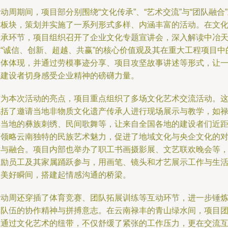
动周期间，项目部分别围绕“文化传承”、“艺术交流”与“团队融合
大板块，策划并实施了一系列形式多样、内涵丰富的活动。在文
传承环节，项目组织召开了企业文化专题宣讲会，深入解读中冶
工“诚信、创新、超越、共赢”的核心价值观及其在重大工程项目中
具体体现，并通过劳模事迹分享、项目攻坚故事讲述等形式，让
线建设者切身感受企业精神的磅礴力量。
作为本次活动的亮点，项目重点组织了多场文化艺术交流活动。
包括了邀请当地非物质文化遗产传承人进行现场展示与教学，如
丰当地的彝族刺绣、民间歌舞等，让来自全国各地的建设者们近
离领略云南独特的民族艺术魅力，促进了地域文化与央企文化的
话与融合。项目内部也举办了职工书画摄影展、文艺联欢晚会等
鼓励员工及其家属踊跃参与，用画笔、镜头和才艺展示工作与生
的美好瞬间，搭建起情感沟通的桥梁。
活动周还穿插了体育竞赛、团队拓展训练等互动环节，进一步锤
了队伍的协作精神与拼搏意志。在云南禄丰的青山绿水间，项目
队通过文化艺术的纽带，不仅舒缓了紧张的工作压力，更在交流