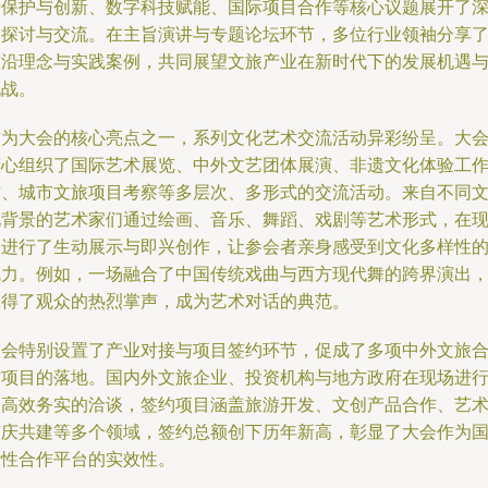
产保护与创新、数字科技赋能、国际项目合作等核心议题展开了
入探讨与交流。在主旨演讲与专题论坛环节，多位行业领袖分享
前沿理念与实践案例，共同展望文旅产业在新时代下的发展机遇
挑战。
作为大会的核心亮点之一，系列文化艺术交流活动异彩纷呈。大
精心组织了国际艺术展览、中外文艺团体展演、非遗文化体验工
坊、城市文旅项目考察等多层次、多形式的交流活动。来自不同
化背景的艺术家们通过绘画、音乐、舞蹈、戏剧等艺术形式，在
场进行了生动展示与即兴创作，让参会者亲身感受到文化多样性
魅力。例如，一场融合了中国传统戏曲与西方现代舞的跨界演出
赢得了观众的热烈掌声，成为艺术对话的典范。
大会特别设置了产业对接与项目签约环节，促成了多项中外文旅
作项目的落地。国内外文旅企业、投资机构与地方政府在现场进
了高效务实的洽谈，签约项目涵盖旅游开发、文创产品合作、艺
节庆共建等多个领域，签约总额创下历年新高，彰显了大会作为
际性合作平台的实效性。